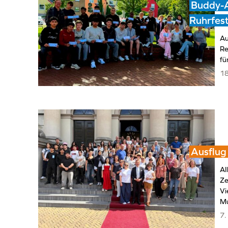
Buddy-A
Ruhrfest
Au
Re
fü
18
Ausflug
Al
Ze
Vi
Mu
7.