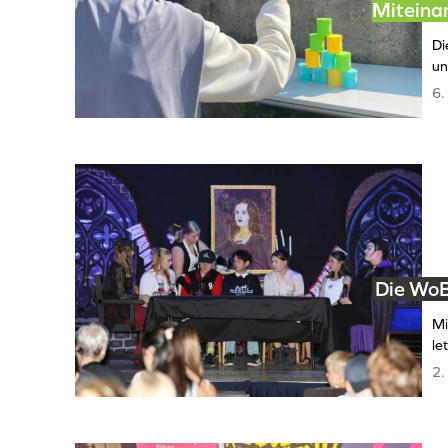
Miteina
Di
un
6.
Die WoB
Mi
le
2.