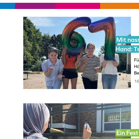
Mit nas
Hand: T
Fü
Hä
Be
16
Ein Fes