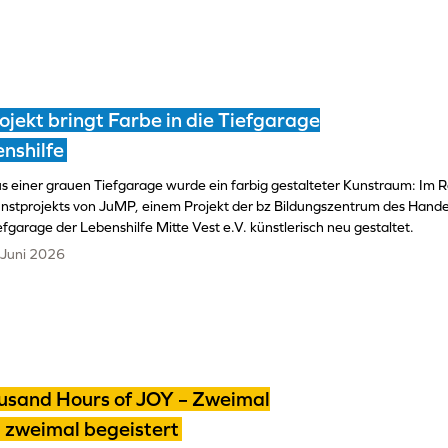
jekt bringt Farbe in die Tiefgarage
nshilfe
s einer grauen Tiefgarage wurde ein farbig gestalteter Kunstraum: Im 
nstprojekts von JuMP, einem Projekt der bz Bildungszentrum des Hand
efgarage der Lebenshilfe Mitte Vest e.V. künstlerisch neu gestaltet.
 Juni 2026
usand Hours of JOY – Zweimal
 zweimal begeistert