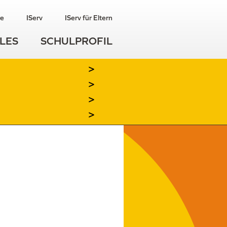
re
IServ
IServ für Eltern
LES
SCHULPROFIL
>
>
>
>