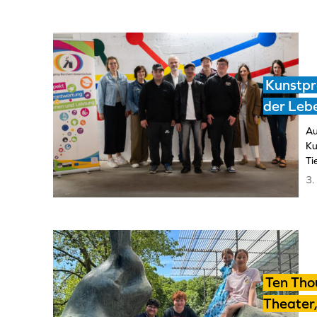
Kunstpro
der Lebe
Au
Ku
Ti
3.
Ten Tho
Theater,