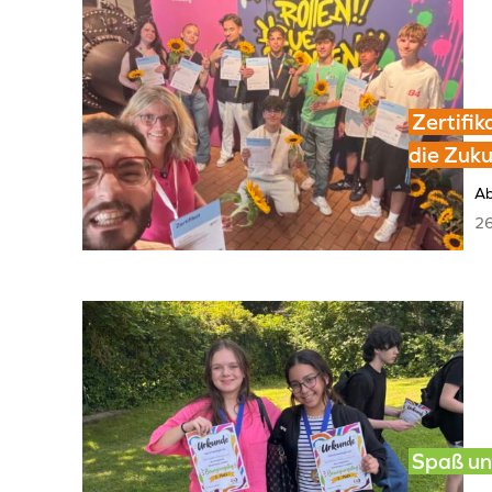
Zertifik
die Zuku
Ab
26
Spaß un