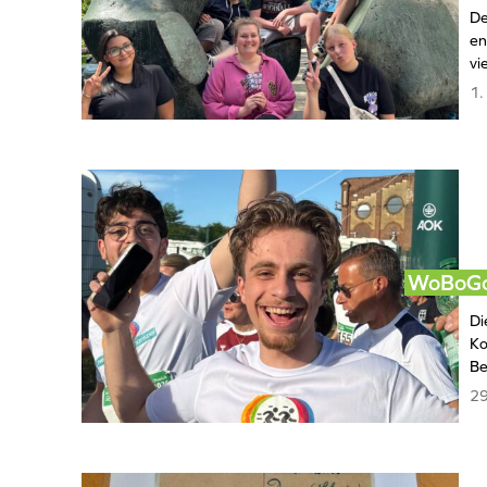
De
en
vi
1.
WoBoGo
Di
Ko
Be
29