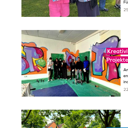
Fü
25
Kreativi
Projekt
Am
en
in
22