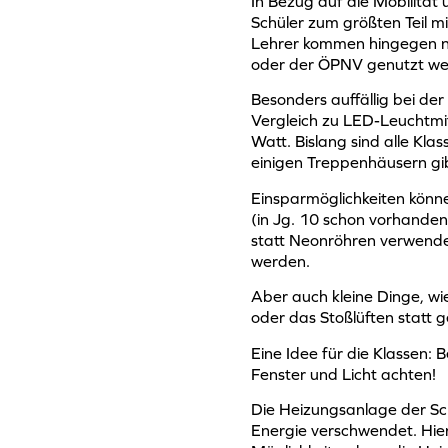
In Bezug auf die Mobilität 
Schüler zum größten Teil 
Lehrer kommen hingegen no
oder der ÖPNV genutzt wer
Besonders auffällig bei de
Vergleich zu LED-Leuchtmit
Watt. Bislang sind alle Kla
einigen Treppenhäusern gib
Einsparmöglichkeiten könne
(in Jg. 10 schon vorhanden)
statt Neonröhren verwende
werden.
Aber auch kleine Dinge, wi
oder das Stoßlüften statt 
Eine Idee für die Klassen:
Fenster und Licht achten!
Die Heizungsanlage der Schu
Energie verschwendet. Hier