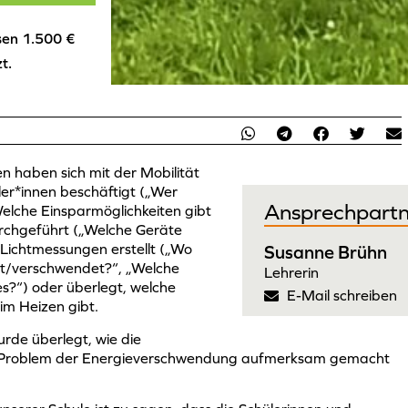
sen 1.500 €
t.
n haben sich mit der Mobilität
er*innen beschäftigt („Wer
Ansprechpartn
elche Einsparmöglichkeiten gibt
rchgeführt („Welche Geräte
 Lichtmessungen erstellt („Wo
Susanne Brühn
ht/verschwendet?“, „Welche
Lehrerin
es?“) oder überlegt, welche
E-Mail schreiben
im Heizen gibt.
urde überlegt, wie die
das Problem der Energieverschwendung aufmerksam gemacht