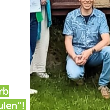
rb
ulen“!