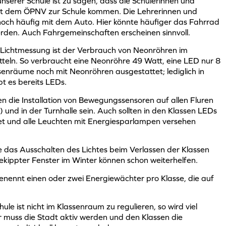
unserer Schule ist zu sagen, dass die Schülerinnen und
mit dem ÖPNV zur Schule kommen. Die Lehrerinnen und
ch häufig mit dem Auto. Hier könnte häufiger das Fahrrad
den. Auch Fahrgemeinschaften erscheinen sinnvoll.
r Lichtmessung ist der Verbrauch von Neonröhren im
teln. So verbraucht eine Neonröhre 49 Watt, eine LED nur 8
ssenräume noch mit Neonröhren ausgestattet; lediglich in
t es bereits LEDs.
n die Installation von Bewegungssensoren auf allen Fluren
 und in der Turnhalle sein. Auch sollten in den Klassen LEDs
t und alle Leuchten mit Energiesparlampen versehen
e das Ausschalten des Lichtes beim Verlassen der Klassen
gekippter Fenster im Winter können schon weiterhelfen.
 Benennt einen oder zwei Energiewächter pro Klasse, die auf
le ist nicht im Klassenraum zu regulieren, so wird viel
 muss die Stadt aktiv werden und den Klassen die