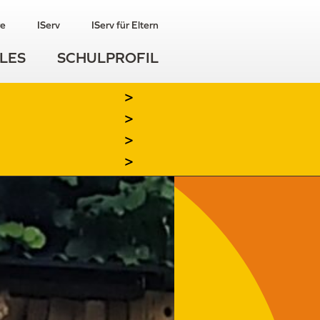
re
IServ
IServ für Eltern
LES
SCHULPROFIL
>
>
>
>