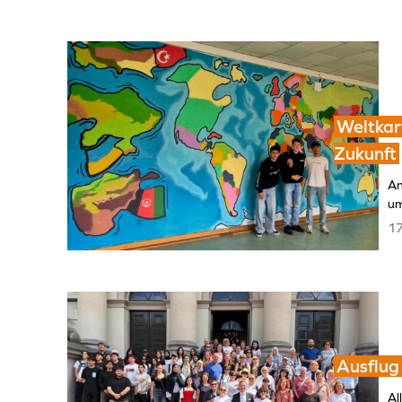
Weltkart
Zukunft
An
um
17
Ausflug
Al