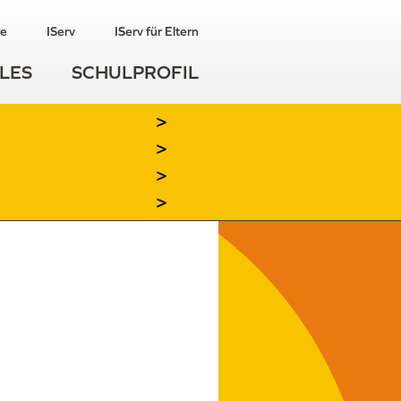
re
IServ
IServ für Eltern
LES
SCHULPROFIL
>
>
>
>