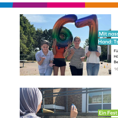
Mit nas
Hand: T
Fü
Hä
Be
16
Ein Fes