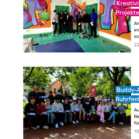
Kreativi
Projekt
Am
en
in
22
Buddy-A
Ruhrfest
Au
Re
fü
18