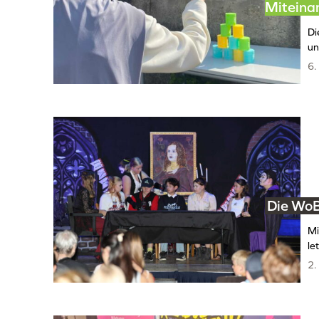
Miteina
Di
un
6.
Die WoB
Mi
le
2.