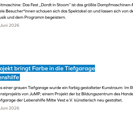
itmaschine: Das Fest „Dordt in Stoom“ ist das größte Dampfmaschinen-F
ele Besucher*innen schauen sich das Spektakel an und lassen sich von d
sik und dem Programm begeistern.
 Juni 2026
jekt bringt Farbe in die Tiefgarage
nshilfe
s einer grauen Tiefgarage wurde ein farbig gestalteter Kunstraum: Im 
nstprojekts von JuMP, einem Projekt der bz Bildungszentrum des Hand
efgarage der Lebenshilfe Mitte Vest e.V. künstlerisch neu gestaltet.
 Juni 2026