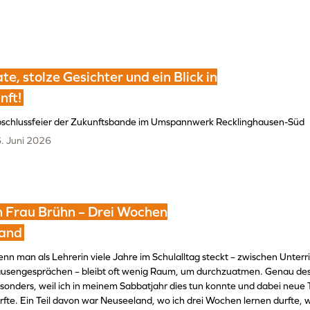
ate, stolze Gesichter und ein Blick in
nft!
schlussfeier der Zukunftsbande im Umspannwerk Recklinghausen-Süd
. Juni 2026
n Frau Brühn – Drei Wochen
and
nn man als Lehrerin viele Jahre im Schulalltag steckt – zwischen Unterr
usengesprächen – bleibt oft wenig Raum, um durchzuatmen. Genau desh
sonders, weil ich in meinem Sabbatjahr dies tun konnte und dabei neue 
rfte. Ein Teil davon war Neuseeland, wo ich drei Wochen lernen durfte, 