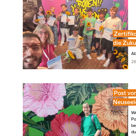
Zertifik
die Zuku
Ab
26
Post vo
Neuseel
We
Pa
be
du