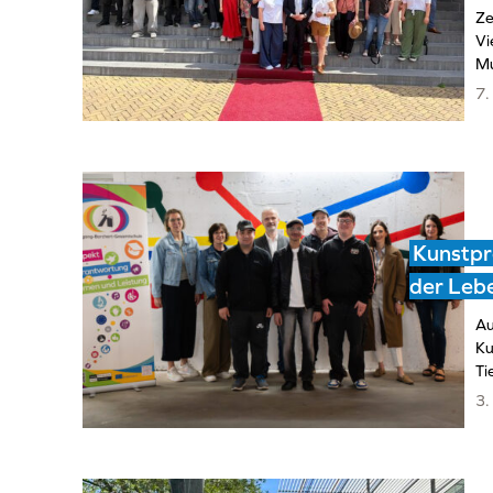
Ze
Vi
Mu
7.
Kunstpro
der Lebe
Au
Ku
Ti
3.