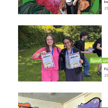
ka
25
Spaß un
Fü
25