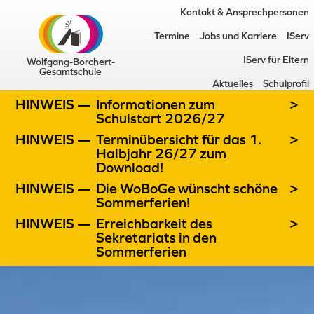
Kontakt & Ansprechpersonen
Termine
Jobs und Karriere
IServ
IServ für Eltern
Wolfgang-Borchert-
Gesamtschule
Aktuelles
Schulprofil
HINWEIS —
Informationen zum
>
Schulstart 2026/27
HINWEIS —
Terminübersicht für das 1.
>
Halbjahr 26/27 zum
Download!
HINWEIS —
Die WoBoGe wünscht schöne
>
Sommerferien!
HINWEIS —
Erreichbarkeit des
>
Sekretariats in den
Sommerferien