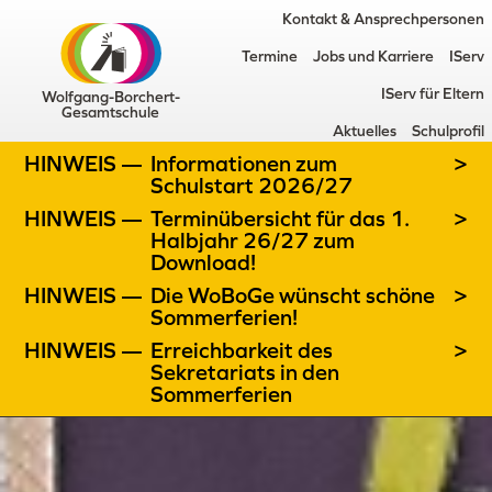
Kontakt & Ansprechpersonen
Termine
Jobs und Karriere
IServ
IServ für Eltern
Wolfgang-Borchert-
Gesamtschule
Aktuelles
Schulprofil
HINWEIS —
Informationen zum
>
Schulstart 2026/27
HINWEIS —
Terminübersicht für das 1.
>
Halbjahr 26/27 zum
Download!
HINWEIS —
Die WoBoGe wünscht schöne
>
Sommerferien!
HINWEIS —
Erreichbarkeit des
>
Sekretariats in den
Sommerferien