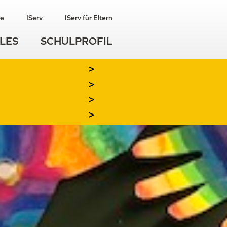
re
IServ
IServ für Eltern
LES
SCHULPROFIL
>
>
>
>