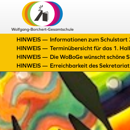
Wolfgang-Borchert-Gesamtschule
HINWEIS —
Informationen zum Schulstar
HINWEIS —
Terminübersicht für das 1. H
HINWEIS —
Die WoBoGe wünscht schöne S
HINWEIS —
Erreichbarkeit des Sekretaria