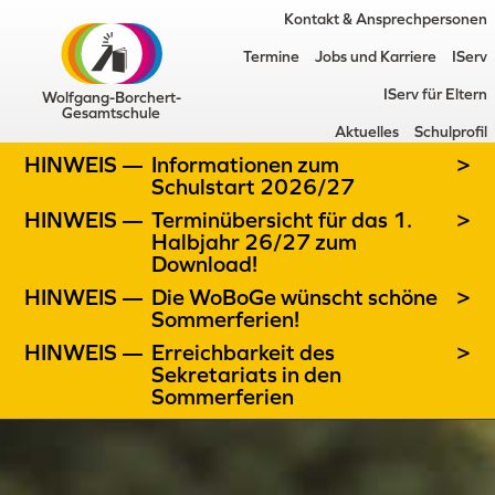
Kontakt & Ansprechpersonen
Termine
Jobs und Karriere
IServ
IServ für Eltern
Wolfgang-Borchert-
Gesamtschule
Aktuelles
Schulprofil
HINWEIS —
Informationen zum
>
Schulstart 2026/27
HINWEIS —
Terminübersicht für das 1.
>
Halbjahr 26/27 zum
Download!
HINWEIS —
Die WoBoGe wünscht schöne
>
Sommerferien!
HINWEIS —
Erreichbarkeit des
>
Sekretariats in den
Sommerferien