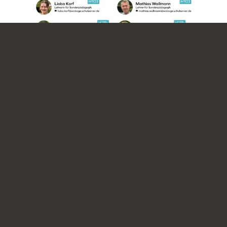
Download
Unser Flyer für neue
5er
Stand:
26. Oktober 2025
Neuigkeiten aus dem Bereich
Sekundarstufe I (5-6)
>