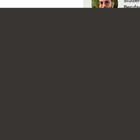
Studie
Berufs
Ansprechpartn
Anne
Studie
Berufs
E-M
Kooperationen