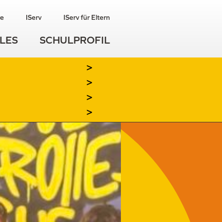
re
IServ
IServ für Eltern
LES
SCHULPROFIL
>
>
>
>