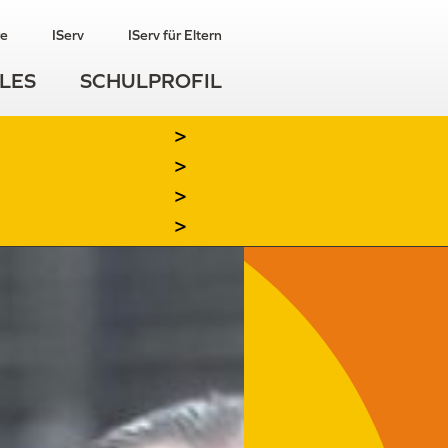
re
IServ
IServ für Eltern
LES
SCHULPROFIL
>
>
>
>