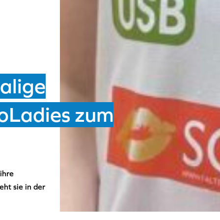
alige
troLadies zum
ihre
ht sie in der