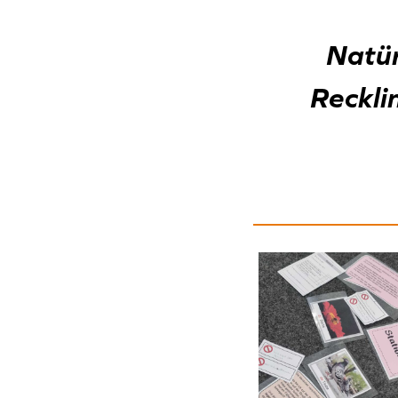
Natür
Reckli