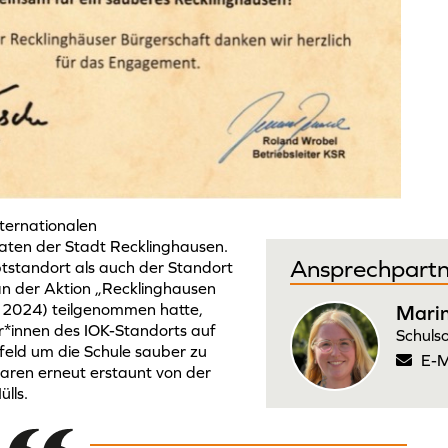
nternationalen
paten der Stadt Recklinghausen.
Ansprechpartn
standort als auch der Standort
an der Aktion „Recklinghausen
d 2024) teilgenommen hatte,
Marin
r*innen des IOK-Standorts auf
Schulso
ld um die Schule sauber zu
E-M
waren erneut erstaunt von der
lls.