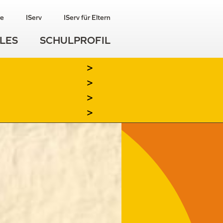
re
IServ
IServ für Eltern
LES
SCHULPROFIL
>
>
>
>