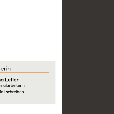
erin
a Lefler
zialarbeiterin
ail schreiben