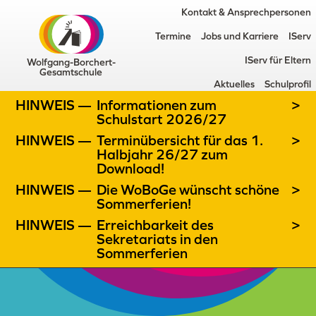
Kontakt & Ansprechpersonen
Termine
Jobs und Karriere
IServ
IServ für Eltern
Wolfgang-Borchert-
Gesamtschule
Aktuelles
Schulprofil
HINWEIS —
Informationen zum
>
Schulstart 2026/27
HINWEIS —
Terminübersicht für das 1.
>
Halbjahr 26/27 zum
Download!
HINWEIS —
Die WoBoGe wünscht schöne
>
Sommerferien!
HINWEIS —
Erreichbarkeit des
>
Sekretariats in den
Sommerferien