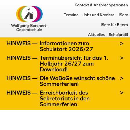
Kontakt & Ansprechpersonen
Termine
Jobs und Karriere
IServ
IServ für Eltern
Wolfgang-Borchert-
Gesamtschule
Aktuelles
Schulprofil
HINWEIS —
Informationen zum
>
Schulstart 2026/27
HINWEIS —
Terminübersicht für das 1.
>
Halbjahr 26/27 zum
Download!
HINWEIS —
Die WoBoGe wünscht schöne
>
Sommerferien!
HINWEIS —
Erreichbarkeit des
>
Sekretariats in den
Sommerferien