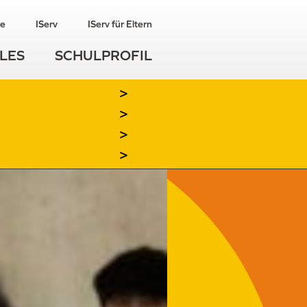
re
IServ
IServ für Eltern
LES
SCHULPROFIL
>
>
>
>