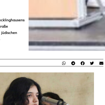
ecklinghausens
traße
 jüdischen
s