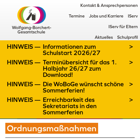
Kontakt & Ansprechpersonen
Termine
Jobs und Karriere
IServ
IServ für Eltern
Wolfgang-Borchert-
Gesamtschule
Aktuelles
Schulprofil
HINWEIS —
Informationen zum
>
Schulstart 2026/27
HINWEIS —
Terminübersicht für das 1.
>
Halbjahr 26/27 zum
Download!
HINWEIS —
Die WoBoGe wünscht schöne
>
Sommerferien!
HINWEIS —
Erreichbarkeit des
>
Sekretariats in den
Sommerferien
Ordnungsmaßnahmen