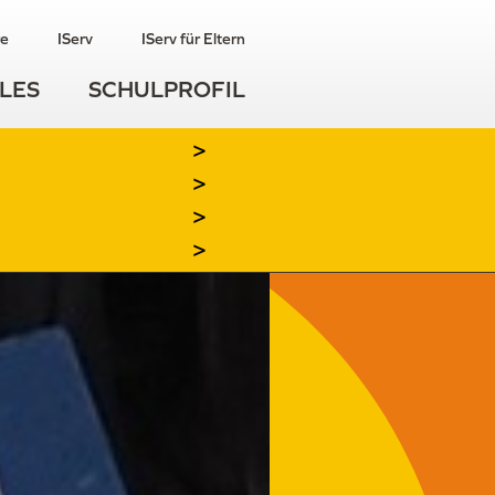
re
IServ
IServ für Eltern
LES
SCHULPROFIL
>
>
>
>