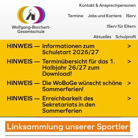
Kontakt & Ansprechpersonen
Termine
Jobs und Karriere
IServ
IServ für Eltern
Wolfgang-Borchert-
Gesamtschule
Aktuelles
Schulprofil
HINWEIS —
Informationen zum
>
Schulstart 2026/27
HINWEIS —
Terminübersicht für das 1.
>
Halbjahr 26/27 zum
Download!
HINWEIS —
Die WoBoGe wünscht schöne
>
Sommerferien!
HINWEIS —
Erreichbarkeit des
>
Sekretariats in den
Sommerferien
Linksammlung unserer Sportler