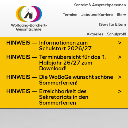
Kontakt & Ansprechpersonen
Termine
Jobs und Karriere
IServ
IServ für Eltern
Wolfgang-Borchert-
Gesamtschule
Aktuelles
Schulprofil
HINWEIS —
Informationen zum
>
Schulstart 2026/27
HINWEIS —
Terminübersicht für das 1.
>
Halbjahr 26/27 zum
Download!
HINWEIS —
Die WoBoGe wünscht schöne
>
Sommerferien!
HINWEIS —
Erreichbarkeit des
>
Sekretariats in den
Sommerferien