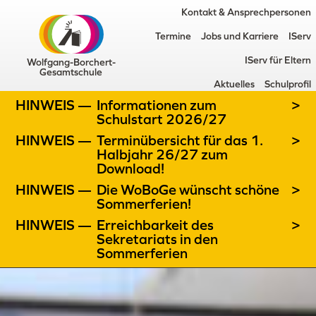
Kontakt & Ansprechpersonen
Termine
Jobs und Karriere
IServ
IServ für Eltern
Wolfgang-Borchert-
Gesamtschule
Aktuelles
Schulprofil
HINWEIS —
Informationen zum
>
Schulstart 2026/27
HINWEIS —
Terminübersicht für das 1.
>
Halbjahr 26/27 zum
Download!
HINWEIS —
Die WoBoGe wünscht schöne
>
Sommerferien!
HINWEIS —
Erreichbarkeit des
>
Sekretariats in den
Sommerferien