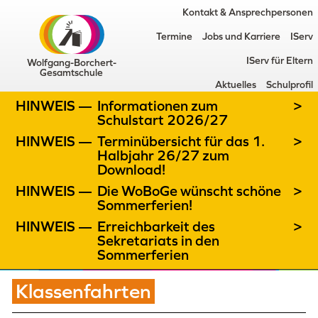
Kontakt & Ansprechpersonen
Termine
Jobs und Karriere
IServ
IServ für Eltern
Wolfgang-Borchert-
Gesamtschule
Aktuelles
Schulprofil
HINWEIS —
Informationen zum
>
Schulstart 2026/27
HINWEIS —
Terminübersicht für das 1.
>
Halbjahr 26/27 zum
Download!
HINWEIS —
Die WoBoGe wünscht schöne
>
Sommerferien!
HINWEIS —
Erreichbarkeit des
>
Sekretariats in den
Sommerferien
Klassenfahrten