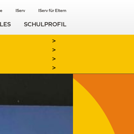
re
IServ
IServ für Eltern
LES
SCHULPROFIL
>
>
>
>