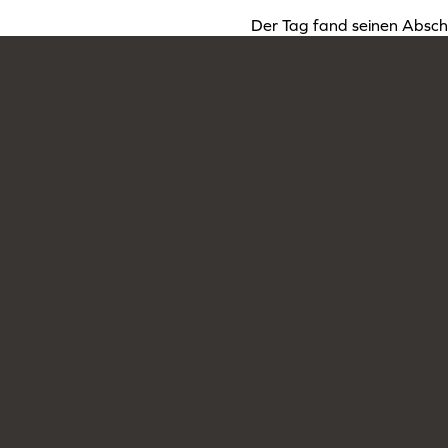
Der Tag fand seinen Abschl
Perspektiven zu aktuellen 
appellierten sie an die Jug
und ihre Interessen deutli
Kontakt & Ansprechpartner >
Hauptstandort
Wolfgang-Borchert-