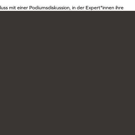
uss mit einer Podiumsdiskussion, in der Expert*innen ihre
gesellschaftspolitischen Fragestellungen teilten. Außerdem
endlichen, sich in der Stadt Recklinghausen mit einzubringen
ch zu machen.
Ansprechpartn
Hann
Lehrer
E-M
Kooperationen