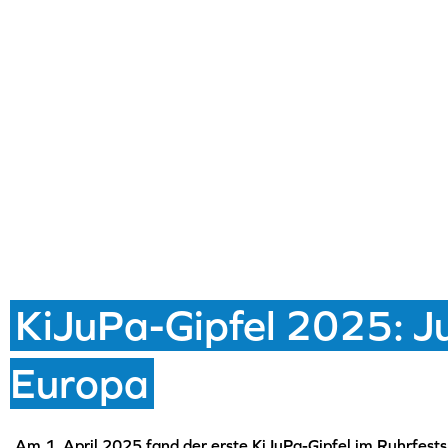
KiJuPa-Gipfel 2025: J
Europa
Am 1. April 2025 fand der erste KiJuPa-Gipfel im Ruhrfestsp