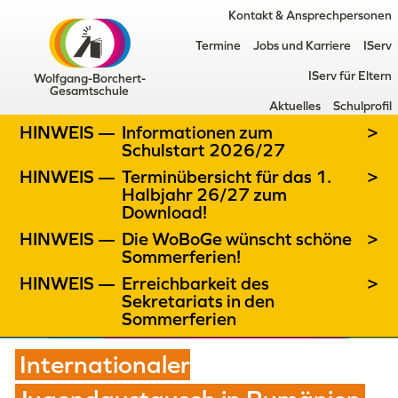
Kontakt & Ansprechpersonen
Termine
Jobs und Karriere
IServ
IServ für Eltern
Wolfgang-Borchert-
Gesamtschule
Aktuelles
Schulprofil
HINWEIS —
Informationen zum
>
Schulstart 2026/27
HINWEIS —
Terminübersicht für das 1.
>
Halbjahr 26/27 zum
Download!
HINWEIS —
Die WoBoGe wünscht schöne
>
Sommerferien!
HINWEIS —
Erreichbarkeit des
>
Sekretariats in den
Sommerferien
Internationaler