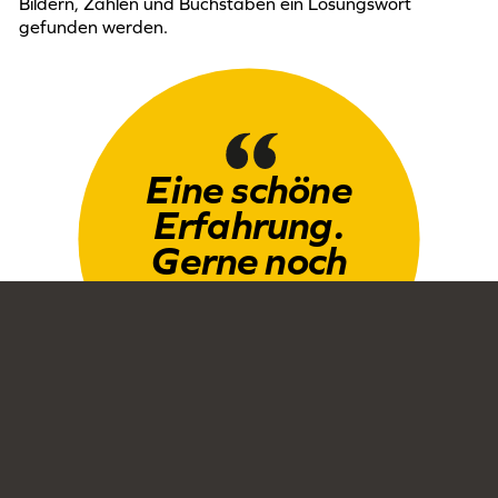
Bildern, Zahlen und Buchstaben ein Lösungswort
gefunden werden.
Eine schöne
Erfahrung.
Gerne noch
einmal!
– Lira, Q1 –
Die Begeisterung für das Rätselraten steckte den Q1-
Chemiekurs von Herrn König ebenfalls an und zusammen
stellten sie sich der sechzigminütigen Herausforderung.