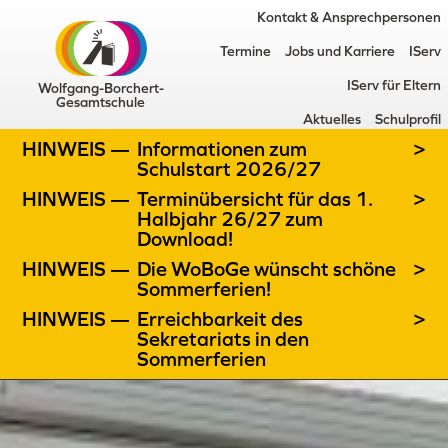
Kontakt & Ansprechpersonen
Termine
Jobs und Karriere
IServ
IServ für Eltern
Wolfgang-Borchert-
Gesamtschule
Aktuelles
Schulprofil
HINWEIS —
Informationen zum
>
Schulstart 2026/27
HINWEIS —
Terminübersicht für das 1.
>
Halbjahr 26/27 zum
Download!
HINWEIS —
Die WoBoGe wünscht schöne
>
Sommerferien!
HINWEIS —
Erreichbarkeit des
>
Sekretariats in den
Sommerferien