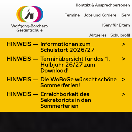
Kontakt & Ansprechpersonen
Termine
Jobs und Karriere
IServ
IServ für Eltern
Wolfgang-Borchert-
Gesamtschule
Aktuelles
Schulprofil
HINWEIS —
Informationen zum
>
Schulstart 2026/27
HINWEIS —
Terminübersicht für das 1.
>
Halbjahr 26/27 zum
Download!
HINWEIS —
Die WoBoGe wünscht schöne
>
Sommerferien!
HINWEIS —
Erreichbarkeit des
>
Sekretariats in den
Sommerferien