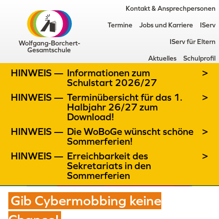
Kontakt & Ansprechpersonen
Termine
Jobs und Karriere
IServ
IServ für Eltern
Wolfgang-Borchert-
Gesamtschule
Aktuelles
Schulprofil
HINWEIS —
Informationen zum
>
Schulstart 2026/27
HINWEIS —
Terminübersicht für das 1.
>
Halbjahr 26/27 zum
Download!
HINWEIS —
Die WoBoGe wünscht schöne
>
Sommerferien!
HINWEIS —
Erreichbarkeit des
>
Sekretariats in den
Sommerferien
Gib Cybermobbing keine