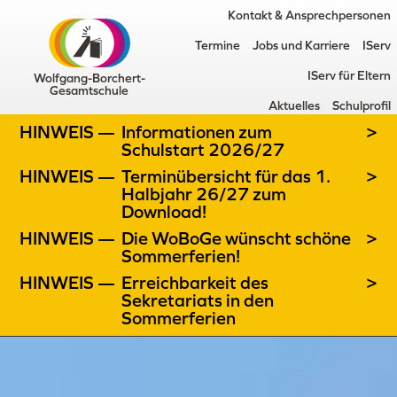
Kontakt & Ansprechpersonen
Termine
Jobs und Karriere
IServ
IServ für Eltern
Wolfgang-Borchert-
Gesamtschule
Aktuelles
Schulprofil
HINWEIS —
Informationen zum
>
Schulstart 2026/27
HINWEIS —
Terminübersicht für das 1.
>
Halbjahr 26/27 zum
Download!
HINWEIS —
Die WoBoGe wünscht schöne
>
Sommerferien!
HINWEIS —
Erreichbarkeit des
>
Sekretariats in den
Sommerferien