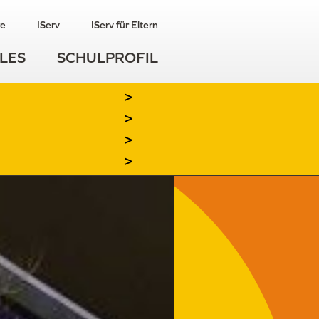
re
IServ
IServ für Eltern
LES
SCHULPROFIL
>
>
>
>