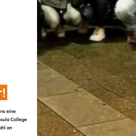
r!
ns eine
sula College
ahl an