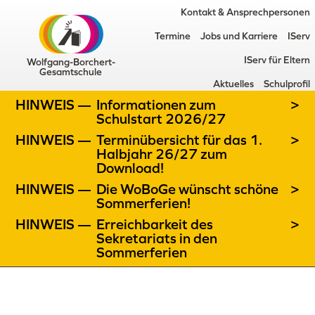
Kontakt & Ansprechpersonen
Termine
Jobs und Karriere
IServ
IServ für Eltern
Wolfgang-Borchert-
Gesamtschule
Aktuelles
Schulprofil
HINWEIS —
Informationen zum
>
Schulstart 2026/27
HINWEIS —
Terminübersicht für das 1.
>
Halbjahr 26/27 zum
Download!
HINWEIS —
Die WoBoGe wünscht schöne
>
Sommerferien!
HINWEIS —
Erreichbarkeit des
>
Sekretariats in den
Sommerferien