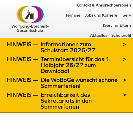
Kontakt & Ansprechpersonen
Termine
Jobs und Karriere
IServ
IServ für Eltern
Wolfgang-Borchert-
Gesamtschule
Aktuelles
Schulprofil
HINWEIS —
Informationen zum
>
Schulstart 2026/27
HINWEIS —
Terminübersicht für das 1.
>
Halbjahr 26/27 zum
Download!
HINWEIS —
Die WoBoGe wünscht schöne
>
Sommerferien!
HINWEIS —
Erreichbarkeit des
>
Sekretariats in den
Sommerferien