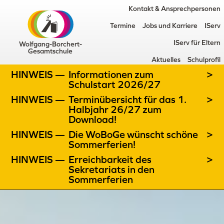
Kontakt & Ansprechpersonen
Termine
Jobs und Karriere
IServ
IServ für Eltern
Wolfgang-Borchert-
Gesamtschule
Aktuelles
Schulprofil
HINWEIS —
Informationen zum
>
Schulstart 2026/27
HINWEIS —
Terminübersicht für das 1.
>
Halbjahr 26/27 zum
Download!
HINWEIS —
Die WoBoGe wünscht schöne
>
Sommerferien!
HINWEIS —
Erreichbarkeit des
>
Sekretariats in den
Sommerferien