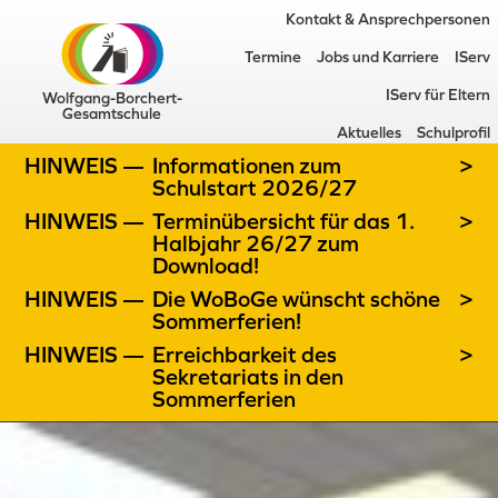
Kontakt & Ansprechpersonen
Termine
Jobs und Karriere
IServ
IServ für Eltern
Wolfgang-Borchert-
Gesamtschule
Aktuelles
Schulprofil
HINWEIS —
Informationen zum
>
Schulstart 2026/27
HINWEIS —
Terminübersicht für das 1.
>
Halbjahr 26/27 zum
Download!
HINWEIS —
Die WoBoGe wünscht schöne
>
Sommerferien!
HINWEIS —
Erreichbarkeit des
>
Sekretariats in den
Sommerferien