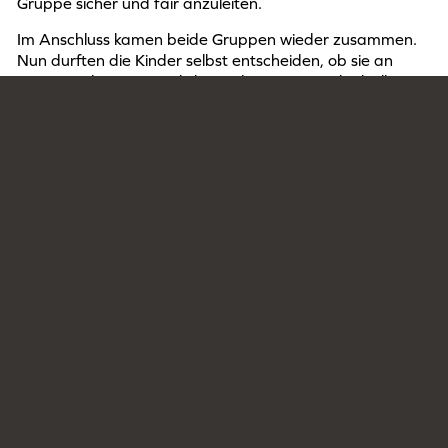
Gruppe sicher und fair anzuleiten.
Im Anschluss kamen beide Gruppen wieder zusammen.
Nun durften die Kinder selbst entscheiden, ob sie an
einem Badminton Workshop oder einem Basketball
Workshop teilnehmen wollten. Innerhalb dieser
Sportarten lernten sie, wie man Spiele kreativ verändern
kann, welche Auswirkungen Regelanpassungen haben
und wie die Rolle eines Schiedsrichters aussieht.
Der Tag legte einen wichtigen Grundstein für das
zukünftige Engagement der Teilnehmenden als
Sporthelferinnen und Sporthelfer. Betreut wurde die
Veranstaltung von den Sportlehrer*innen Frau Greß und
Herrn Weskamp.
Jeanny Nina Magdalena Straßheim (Kl .8.3)