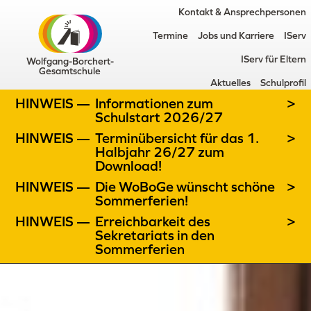
Kontakt & Ansprechpersonen
Termine
Jobs und Karriere
IServ
IServ für Eltern
Wolfgang-Borchert-
Gesamtschule
Aktuelles
Schulprofil
HINWEIS —
Informationen zum
>
Schulstart 2026/27
HINWEIS —
Terminübersicht für das 1.
>
Halbjahr 26/27 zum
Download!
HINWEIS —
Die WoBoGe wünscht schöne
>
Sommerferien!
HINWEIS —
Erreichbarkeit des
>
Sekretariats in den
Sommerferien