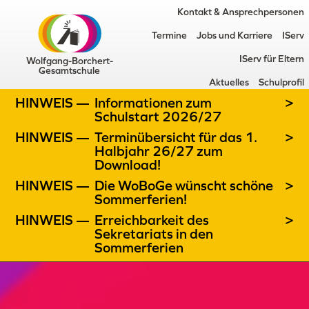
Kontakt & Ansprechpersonen
Termine
Jobs und Karriere
IServ
IServ für Eltern
Wolfgang-Borchert-
Gesamtschule
Aktuelles
Schulprofil
HINWEIS —
Informationen zum
>
Schulstart 2026/27
HINWEIS —
Terminübersicht für das 1.
>
Halbjahr 26/27 zum
Download!
HINWEIS —
Die WoBoGe wünscht schöne
>
Sommerferien!
HINWEIS —
Erreichbarkeit des
>
Sekretariats in den
Sommerferien